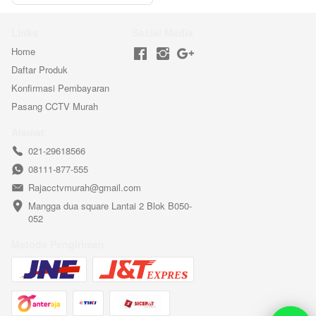
Links
Social Media
Home
Daftar Produk
Konfirmasi Pembayaran
Pasang CCTV Murah
Alamat
021-29618566
08111-877-555
Rajacctvmurah@gmail.com
Mangga dua square Lantai 2 Blok B050-
052
Metode Pengiriman