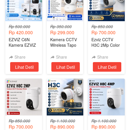
Rp 500.000
Rp 350.000
Rp 850.000
Rp 420.000
Rp 299.000
Rp 700.000
EZVIZ C6N
Kamera CCTV
Ezviz CCTV
Kamera EZVIZ
Wireless Tapo
H3C 2Mp Color
CCTV Wireless
C200
Night Vision -
Pintar Dengan
CCTV Wireless
Share
Share
Share
Harga
Tanpa Kabel
`
Lihat Detil
`
Lihat Detil
`
Lihat Detil
Terjangkau
Rp 850.000
Rp 1.100.000
Rp 1.100.000
Rp 700.000
Rp 890.000
Rp 890.000