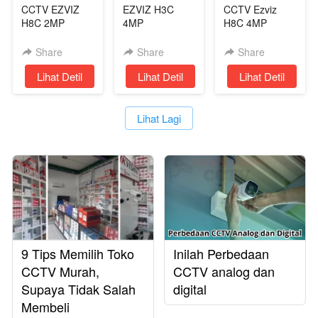
CCTV EZVIZ
EZVIZ H3C
CCTV Ezviz
H8C 2MP
4MP
H8C 4MP
Outdoor CCTV
OUTDOOR
Wireless Tanpa
WIRELESS
Kabel
Share
Share
Share
CAMERA FULL
`
Lihat Detil
`
Lihat Detil
`
Lihat Detil
COLOR 2 WAY
AUDIO
`
Lihat Lagi
9 Tips Memilih Toko
Inilah Perbedaan
CCTV Murah,
CCTV analog dan
Supaya Tidak Salah
digital
Membeli