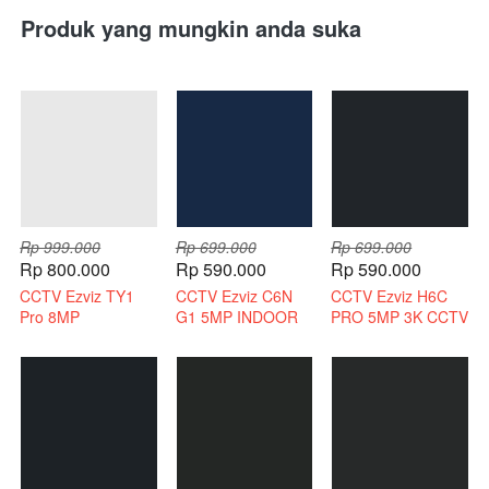
Produk yang mungkin anda suka
Rp 999.000
Rp 699.000
Rp 699.000
Rp 800.000
Rp 590.000
Rp 590.000
CCTV Ezviz TY1
CCTV Ezviz C6N
CCTV Ezviz H6C
Pro 8MP
G1 5MP INDOOR
PRO 5MP 3K CCTV
Bergaransi Resmi
3K INDOOR 2 WAY
WIRELESS 2 WAY
AUDIO
AUDIO