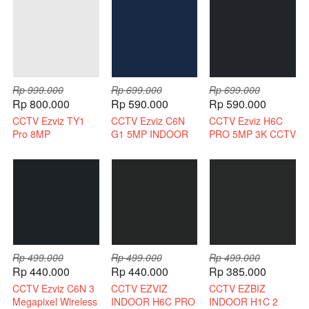
Rp 999.000
Rp 699.000
Rp 699.000
Rp 800.000
Rp 590.000
Rp 590.000
CCTV Ezviz TY1
CCTV Ezviz C6N
CCTV Ezviz H6C
Pro 8MP
G1 5MP INDOOR
PRO 5MP 3K CCTV
Bergaransi Resmi
3K INDOOR 2 WAY
WIRELESS 2 WAY
AUDIO
AUDIO
Rp 499.000
Rp 499.000
Rp 499.000
Rp 440.000
Rp 440.000
Rp 385.000
CCTV Ezviz C6N 3
CCTV EZVIZ
CCTV EZBIZ
Megapixel Wireless
INDOOR H6C PRO
INDOOR H1C 2