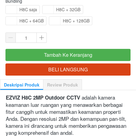
Bundling
H8C saja
H8C + 32GB
H8C + 64GB
H8C + 128GB
Tambah Ke Keranjang
`
BELI LANGSUNG
`
Deskripsi Produk
Review Produk
 adalah kamera 
EZVIZ H8C 2MP Outdoor CCTV
keamanan luar ruangan yang menawarkan berbagai 
fitur canggih untuk memastikan keamanan properti 
Anda. Dengan resolusi 2MP dan kemampuan pan-tilt, 
kamera ini dirancang untuk memberikan pengawasan 
yang komprehensif dan andal.