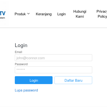
Hubungi
Privac
Produk
Keranjang
Login
Kami
Polic
Login
Email
Password
`
Login
`
Daftar Baru
Lupa password