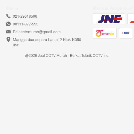
Alamat
Metode Pengiriman
021-29618566
08111-877-555
Rajacctvmurah@gmail.com
Mangga dua square Lantai 2 Blok B050-
052
@
2026
Jual CCTV Murah - Berkat Teknik CCTV Inc.