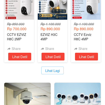
Rp 850.000
Rp 1.100.000
Rp 1.100.000
Rp 700.000
Rp 890.000
Rp 890.000
CCTV EZVIZ
EZVIZ H3C
CCTV Ezviz
H8C 2MP
4MP
H8C 4MP
Outdoor CCTV
OUTDOOR
Wireless Tanpa
WIRELESS
Kabel
Share
Share
Share
CAMERA FULL
`
Lihat Detil
`
Lihat Detil
`
Lihat Detil
COLOR 2 WAY
AUDIO
`
Lihat Lagi