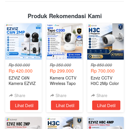
Produk Rekomendasi Kami
Rp 500.000
Rp 350.000
Rp 850.000
Rp 420.000
Rp 299.000
Rp 700.000
EZVIZ C6N
Kamera CCTV
Ezviz CCTV
Kamera EZVIZ
Wireless Tapo
H3C 2Mp Color
CCTV Wireless
C200
Night Vision -
Pintar Dengan
CCTV Wireless
Share
Share
Share
Harga
Tanpa Kabel
`
Lihat Detil
`
Lihat Detil
`
Lihat Detil
Terjangkau