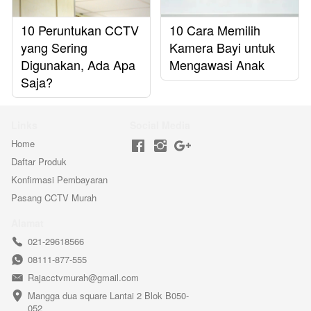
10 Peruntukan CCTV
10 Cara Memilih
yang Sering
Kamera Bayi untuk
Digunakan, Ada Apa
Mengawasi Anak
Saja?
Links
Social Media
Home
Daftar Produk
Konfirmasi Pembayaran
Pasang CCTV Murah
Alamat
021-29618566
08111-877-555
Rajacctvmurah@gmail.com
Mangga dua square Lantai 2 Blok B050-
052