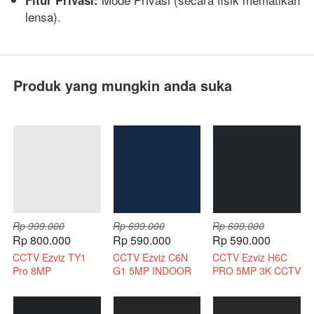
Fitur Privasi:
lensa).
Produk yang mungkin anda suka
Rp 999.000
Rp 699.000
Rp 699.000
Rp 800.000
Rp 590.000
Rp 590.000
CCTV Ezviz TY1
CCTV Ezviz C6N
CCTV Ezviz H6C
Pro 8MP
G1 5MP INDOOR
PRO 5MP 3K CCTV
Bergaransi Resmi
3K INDOOR 2 WAY
WIRELESS 2 WAY
AUDIO
AUDIO