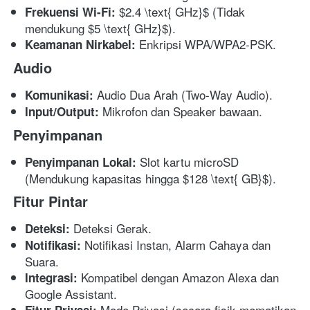
 $2.4 \text{ GHz}$ (Tidak 
Frekuensi Wi-Fi:
mendukung $5 \text{ GHz}$).
 Enkripsi WPA/WPA2-PSK.
Keamanan Nirkabel:
Audio
 Audio Dua Arah (Two-Way Audio).
Komunikasi:
 Mikrofon dan Speaker bawaan.
Input/Output:
Penyimpanan
 Slot kartu microSD 
Penyimpanan Lokal:
(Mendukung kapasitas hingga $128 \text{ GB}$).
Fitur Pintar
 Deteksi Gerak.
Deteksi:
 Notifikasi Instan, Alarm Cahaya dan 
Notifikasi:
Suara.
 Kompatibel dengan Amazon Alexa dan 
Integrasi:
Google Assistant.
 Mode Privasi (secara fisik mematikan 