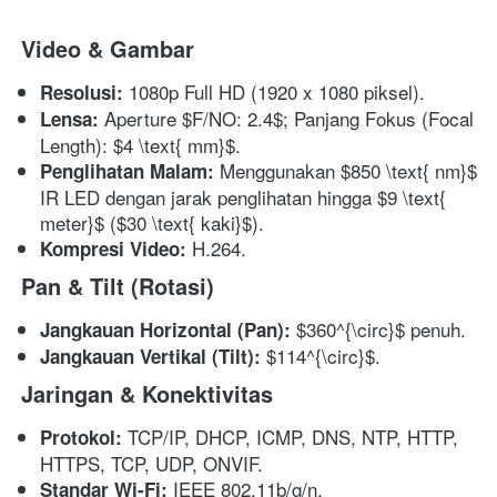
Video & Gambar
 1080p Full HD (1920 x 1080 piksel).
Resolusi:
 Aperture $F/NO: 2.4$; Panjang Fokus (Focal 
Lensa:
Length): $4 \text{ mm}$.
 Menggunakan $850 \text{ nm}$ 
Penglihatan Malam:
IR LED dengan jarak penglihatan hingga $9 \text{ 
meter}$ ($30 \text{ kaki}$).
 H.264.
Kompresi Video:
Pan & Tilt (Rotasi)
 $360^{\circ}$ penuh.
Jangkauan Horizontal (Pan):
 $114^{\circ}$.
Jangkauan Vertikal (Tilt):
Jaringan & Konektivitas
 TCP/IP, DHCP, ICMP, DNS, NTP, HTTP, 
Protokol:
HTTPS, TCP, UDP, ONVIF.
 IEEE 802.11b/g/n.
Standar Wi-Fi: