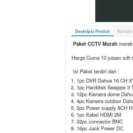
Deskripsi Produk
Review
 merek
Paket CCTV Murah
Harga Cuma 10 jutaan sdh 
Isi Paket terdiri dari :
1pc DVR Dahua 16 CH X
1pc Harddisk Seagate 3 T
12pc Kamera dome Dahu
4pc Kamera outdoor Da
2pc Power supply 8CH Hi
1pc Kabel HDMI 2M
32pc connector BNC
16pc Jack Power DC