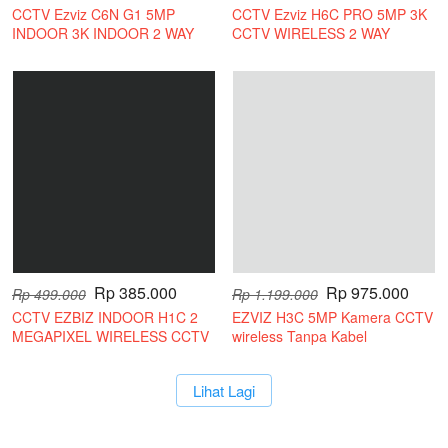
CCTV Ezviz C6N G1 5MP
CCTV Ezviz H6C PRO 5MP 3K
INDOOR 3K INDOOR 2 WAY
CCTV WIRELESS 2 WAY
AUDIO
AUDIO
Rp 385.000
Rp 975.000
Rp 499.000
Rp 1.199.000
CCTV EZBIZ INDOOR H1C 2
EZVIZ H3C 5MP Kamera CCTV
MEGAPIXEL WIRELESS CCTV
wireless Tanpa Kabel
KAMERA
`
Lihat Lagi