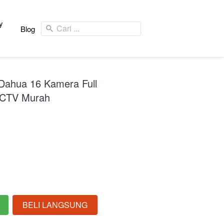
y
Cari ...
Blog
y
Dahua 16 Kamera Full
CCTV Murah
BELI LANGSUNG
`