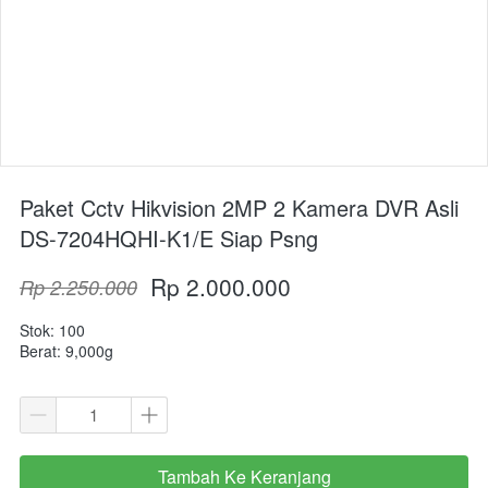
Paket Cctv Hikvision 2MP 2 Kamera DVR Asli
DS-7204HQHI-K1/E Siap Psng
Rp 2.000.000
Rp 2.250.000
Stok: 100
Berat: 9,000g
Tambah Ke Keranjang
`