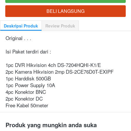
BELI LANGSUNG
`
Deskripsi Produk
Review Produk
Original . . .
Isi Paket terdiri dari :
1pc DVR Hikvision 4ch DS-7204HQHI-K1/E
2pc Kamera Hikvision 2mp DS-2CE76D0T-EXIPF
1pc Harddisk 500GB 
1pc Power Supply 10A
4pc Konektor BNC
2pc Konektor DC
Free Kabel 50meter
Produk yang mungkin anda suka