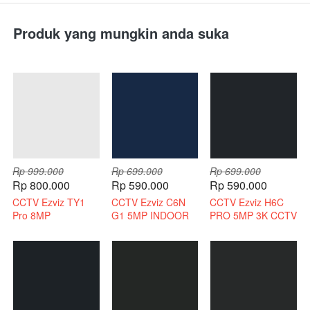
Produk yang mungkin anda suka
Rp 999.000
Rp 699.000
Rp 699.000
Rp 800.000
Rp 590.000
Rp 590.000
CCTV Ezviz TY1
CCTV Ezviz C6N
CCTV Ezviz H6C
Pro 8MP
G1 5MP INDOOR
PRO 5MP 3K CCTV
Bergaransi Resmi
3K INDOOR 2 WAY
WIRELESS 2 WAY
AUDIO
AUDIO