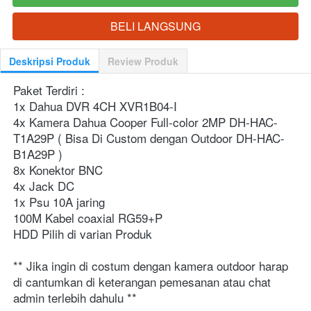
BELI LANGSUNG
`
Deskripsi Produk
Review Produk
Paket Terdiri :
1x Dahua DVR 4CH XVR1B04-I
4x Kamera Dahua Cooper Full-color 2MP DH-HAC-
T1A29P ( Bisa Di Custom dengan Outdoor DH-HAC-
B1A29P )
8x Konektor BNC
4x Jack DC
1x Psu 10A jaring
100M Kabel coaxial RG59+P
HDD Pilih di varian Produk
** Jika ingin di costum dengan kamera outdoor harap 
di cantumkan di keterangan pemesanan atau chat 
admin terlebih dahulu **