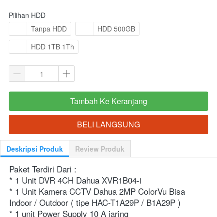
Pilihan HDD
Tanpa HDD
HDD 500GB
HDD 1TB 1Th
Tambah Ke Keranjang
`
BELI LANGSUNG
`
Deskripsi Produk
Review Produk
Paket Terdiri Dari :
* 1 Unit DVR 4CH Dahua XVR1B04-i
* 1 Unit Kamera CCTV Dahua 2MP ColorVu Bisa 
Indoor / Outdoor ( tipe HAC-T1A29P / B1A29P )
* 1 unit Power Supply 10 A jaring