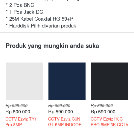
* 2 Pcs BNC
* 1 Pcs Jack DC
* 25M Kabel Coaxial RG 59+P
* Harddisk Pilih divarian produk
Produk yang mungkin anda suka
Rp 999.000
Rp 699.000
Rp 699.000
Rp 800.000
Rp 590.000
Rp 590.000
CCTV Ezviz TY1
CCTV Ezviz C6N
CCTV Ezviz H6C
Pro 8MP
G1 5MP INDOOR
PRO 5MP 3K CCTV
Bergaransi Resmi
3K INDOOR 2 WAY
WIRELESS 2 WAY