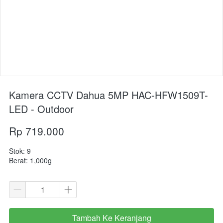
Kamera CCTV Dahua 5MP HAC-HFW1509T-
LED - Outdoor
Rp 719.000
Stok: 9
Berat: 1,000g
Tambah Ke Keranjang
`