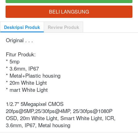
BELI LANGSUNG
`
Deskripsi Produk
Review Produk
Original . . .
Fitur Produk:
* 5mp
* 3.6mm, IP67
* Metal+Plastic housing
* 20m White Light
* mart White Light
1/2.7" 5Megapixel CMOS
20fps@5MP,25/30fps@4MP, 25/30fps@1080P
OSD, 20m White Light, Smart White Light, ICR, 
3.6mm, IP67, Metal housing