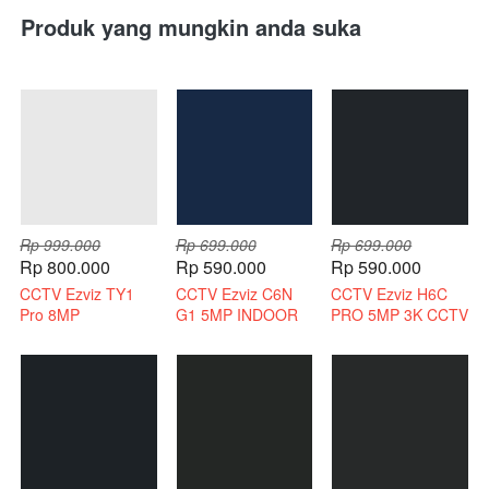
Produk yang mungkin anda suka
Rp 999.000
Rp 699.000
Rp 699.000
Rp 800.000
Rp 590.000
Rp 590.000
CCTV Ezviz TY1
CCTV Ezviz C6N
CCTV Ezviz H6C
Pro 8MP
G1 5MP INDOOR
PRO 5MP 3K CCTV
Bergaransi Resmi
3K INDOOR 2 WAY
WIRELESS 2 WAY
AUDIO
AUDIO