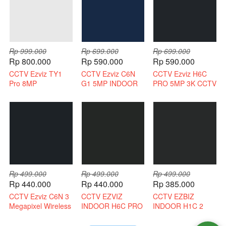
Rp 999.000
Rp 699.000
Rp 699.000
Rp 800.000
Rp 590.000
Rp 590.000
CCTV Ezviz TY1
CCTV Ezviz C6N
CCTV Ezviz H6C
Pro 8MP
G1 5MP INDOOR
PRO 5MP 3K CCTV
Bergaransi Resmi
3K INDOOR 2 WAY
WIRELESS 2 WAY
AUDIO
AUDIO
Rp 499.000
Rp 499.000
Rp 499.000
Rp 440.000
Rp 440.000
Rp 385.000
CCTV Ezviz C6N 3
CCTV EZVIZ
CCTV EZBIZ
Megapixel Wireless
INDOOR H6C PRO
INDOOR H1C 2
CCTV
3 MEGAPIXEL 2
MEGAPIXEL
WAY AUDIO
WIRELESS CCTV