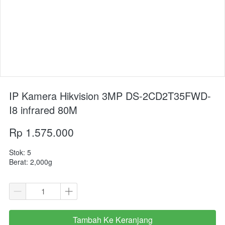
IP Kamera Hikvision 3MP DS-2CD2T35FWD-
I8 infrared 80M
Rp 1.575.000
Stok: 5
Berat: 2,000g
Tambah Ke Keranjang
`