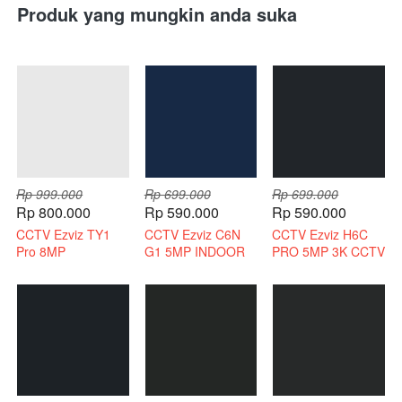
Produk yang mungkin anda suka
Rp 999.000
Rp 699.000
Rp 699.000
Rp 800.000
Rp 590.000
Rp 590.000
CCTV Ezviz TY1
CCTV Ezviz C6N
CCTV Ezviz H6C
Pro 8MP
G1 5MP INDOOR
PRO 5MP 3K CCTV
Bergaransi Resmi
3K INDOOR 2 WAY
WIRELESS 2 WAY
AUDIO
AUDIO