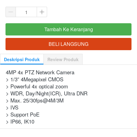
Tambah Ke Keranjang
`
BELI LANGSUNG
`
Deskripsi Produk
Review Produk
4MP 4x PTZ Network Camera
> 1/3” 4Megapixel CMOS
> Powerful 4x optical zoom
> WDR, Day/Night(ICR), Ultra DNR
> Max. 25/30fps@4M/3M
> IVS
> Support PoE
> IP66, IK10