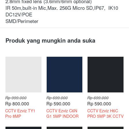
2.8mm fixed lens (3.6mm/6mm optional)
IR 50m,built-in Mic,Max. 256G Micro SD,IP67,  IK10
DC12V/POE
SMD/Perimeter
Produk yang mungkin anda suka
Rp 999.000
Rp 699.000
Rp 699.000
Rp 800.000
Rp 590.000
Rp 590.000
CCTV Ezviz TY1
CCTV Ezviz C6N
CCTV Ezviz H6C
Pro 8MP
G1 5MP INDOOR
PRO 5MP 3K CCTV
Bergaransi Resmi
3K INDOOR 2 WAY
WIRELESS 2 WAY
AUDIO
AUDIO