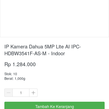
IP Kamera Dahua 5MP Lite AI IPC-
HDBW3541F-AS-M - Indoor
Rp 1.284.000
Stok: 10
Berat: 1,000g
Tambah Ke Keranjang
`