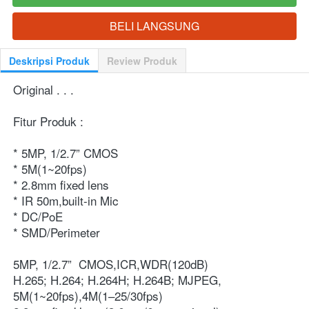
BELI LANGSUNG
`
Deskripsi Produk
Review Produk
Original . . .
Fitur Produk :
* 5MP, 1/2.7” CMOS
* 5M(1~20fps)
* 2.8mm fixed lens
* IR 50m,built-in Mic
* DC/PoE
* SMD/Perimeter
5MP, 1/2.7”  CMOS,ICR,WDR(120dB)
H.265; H.264; H.264H; H.264B; MJPEG, 
5M(1~20fps),4M(1–25/30fps)