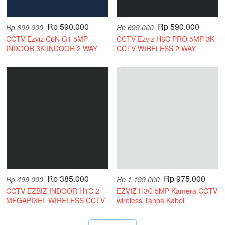
Rp 590.000
Rp 590.000
Rp 699.000
Rp 699.000
CCTV Ezviz C6N G1 5MP
CCTV Ezviz H6C PRO 5MP 3K
INDOOR 3K INDOOR 2 WAY
CCTV WIRELESS 2 WAY
AUDIO
AUDIO
Rp 385.000
Rp 975.000
Rp 499.000
Rp 1.199.000
CCTV EZBIZ INDOOR H1C 2
EZVIZ H3C 5MP Kamera CCTV
MEGAPIXEL WIRELESS CCTV
wireless Tanpa Kabel
KAMERA