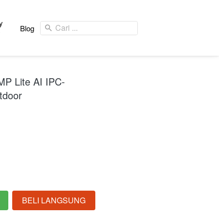
y
Cari ...
Blog
y
P Lite AI IPC-
tdoor
BELI LANGSUNG
`