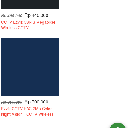
Rp 440.000
Rp 499.000
CCTV Ezviz C6N 3 Megapixel
Wireless CCTV
Rp 700.000
Rp 850.000
Ezviz CCTV H3C 2Mp Color
Night Vision - CCTV Wireless
Tanpa Kabel