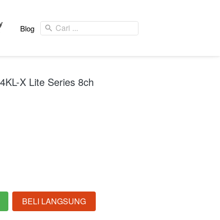
y
Cari ...
Blog
y
L-X Lite Series 8ch
BELI LANGSUNG
`