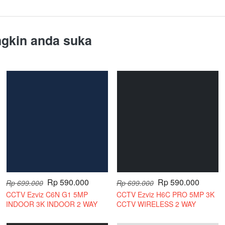
gkin anda suka
Rp 590.000
Rp 590.000
Rp 699.000
Rp 699.000
CCTV Ezviz C6N G1 5MP
CCTV Ezviz H6C PRO 5MP 3K
INDOOR 3K INDOOR 2 WAY
CCTV WIRELESS 2 WAY
AUDIO
AUDIO