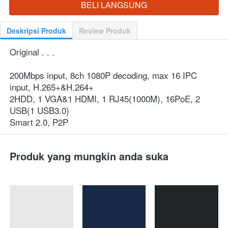
BELI LANGSUNG
`
Deskripsi Produk
Review Produk
Original . . .
200Mbps input, 8ch 1080P decoding, max 16 IPC 
input, H.265+&H.264+
2HDD, 1 VGA&1 HDMI, 1 RJ45(1000M), 16PoE, 2 
USB(1 USB3.0)
Smart 2.0, P2P
Produk yang mungkin anda suka