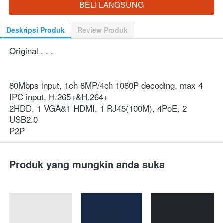
BELI LANGSUNG
`
Deskripsi Produk
Review Produk
Original . . .
80Mbps input, 1ch 8MP/4ch 1080P decoding, max 4 
IPC input, H.265+&H.264+
2HDD, 1 VGA&1 HDMI, 1 RJ45(100M), 4PoE, 2 
USB2.0
P2P
Produk yang mungkin anda suka