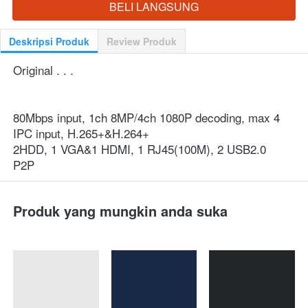
BELI LANGSUNG
`
Deskripsi Produk
Review Produk
Original . . .
80Mbps input, 1ch 8MP/4ch 1080P decoding, max 4 
IPC input, H.265+&H.264+
2HDD, 1 VGA&1 HDMI, 1 RJ45(100M), 2 USB2.0
P2P
Produk yang mungkin anda suka