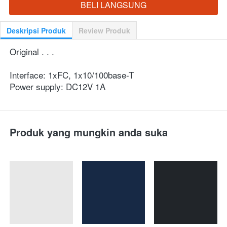
BELI LANGSUNG
`
Deskripsi Produk
Review Produk
Original . . .
Interface: 1xFC, 1x10/100base-T
Power supply: DC12V 1A
Produk yang mungkin anda suka