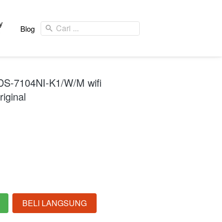
y
Cari ...
Blog
y
DS-7104NI-K1/W/M wifi
riginal
BELI LANGSUNG
`