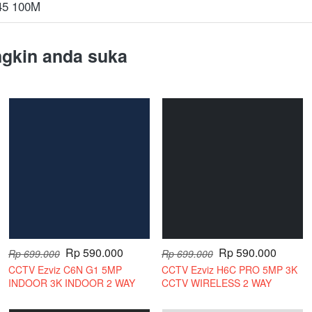
 45 100M
gkin anda suka
Rp 590.000
Rp 590.000
Rp 699.000
Rp 699.000
CCTV Ezviz C6N G1 5MP
CCTV Ezviz H6C PRO 5MP 3K
INDOOR 3K INDOOR 2 WAY
CCTV WIRELESS 2 WAY
AUDIO
AUDIO